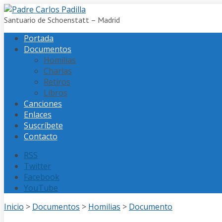
Santuario de Schoenstatt – Madrid
Portada
Documentos
Homilias
Charlas
Retiros
Libros
Canciones
Enlaces
Suscríbete
Contacto
RSS
Twitter
Facebook
YouTube
Inicio
>
Documentos
>
Homilias
>
Documento