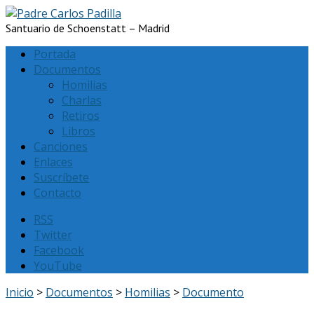
Santuario de Schoenstatt – Madrid
Portada
Documentos
Homilias
Charlas
Retiros
Libros
Canciones
Enlaces
Suscríbete
Contacto
RSS
Twitter
Facebook
YouTube
Inicio
>
Documentos
>
Homilias
>
Documento