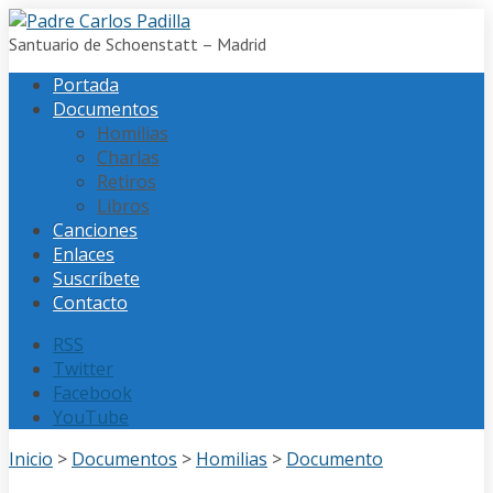
Santuario de Schoenstatt – Madrid
Portada
Documentos
Homilias
Charlas
Retiros
Libros
Canciones
Enlaces
Suscríbete
Contacto
RSS
Twitter
Facebook
YouTube
Inicio
>
Documentos
>
Homilias
>
Documento