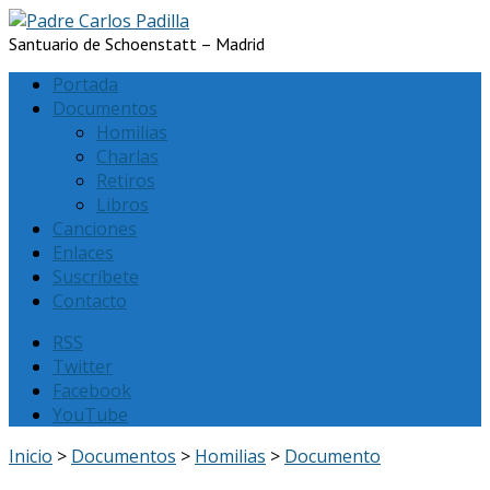
Santuario de Schoenstatt – Madrid
Portada
Documentos
Homilias
Charlas
Retiros
Libros
Canciones
Enlaces
Suscríbete
Contacto
RSS
Twitter
Facebook
YouTube
Inicio
>
Documentos
>
Homilias
>
Documento