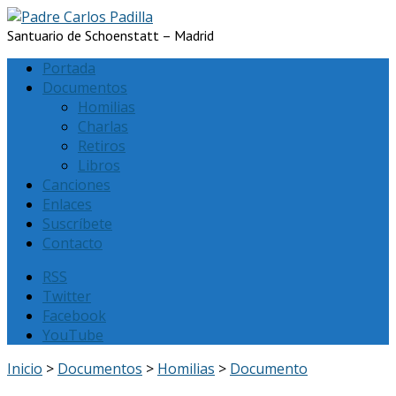
Santuario de Schoenstatt – Madrid
Portada
Documentos
Homilias
Charlas
Retiros
Libros
Canciones
Enlaces
Suscríbete
Contacto
RSS
Twitter
Facebook
YouTube
Inicio
>
Documentos
>
Homilias
>
Documento