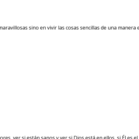
avillosas sino en vivir las cosas sencillas de una manera ext
ver si están sanos y ver si Dios está en ellos, si Él es el 