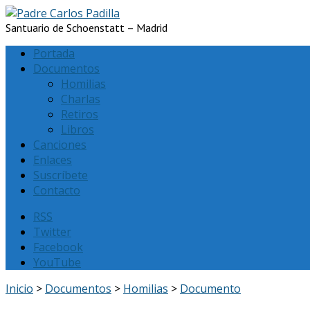
Santuario de Schoenstatt – Madrid
Portada
Documentos
Homilias
Charlas
Retiros
Libros
Canciones
Enlaces
Suscríbete
Contacto
RSS
Twitter
Facebook
YouTube
Inicio
>
Documentos
>
Homilias
>
Documento