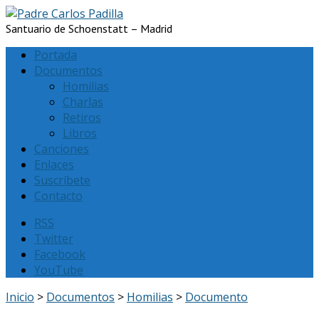
Santuario de Schoenstatt – Madrid
Portada
Documentos
Homilias
Charlas
Retiros
Libros
Canciones
Enlaces
Suscríbete
Contacto
RSS
Twitter
Facebook
YouTube
Inicio
>
Documentos
>
Homilias
>
Documento