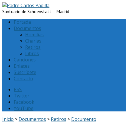
Santuario de Schoenstatt – Madrid
Portada
Documentos
Homilias
Charlas
Retiros
Libros
Canciones
Enlaces
Suscríbete
Contacto
RSS
Twitter
Facebook
YouTube
Inicio
>
Documentos
>
Retiros
>
Documento