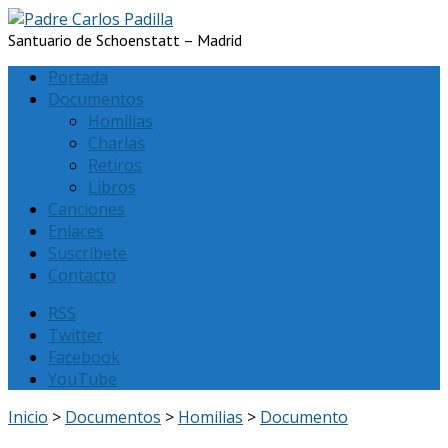
Santuario de Schoenstatt – Madrid
Portada
Documentos
Homilias
Charlas
Retiros
Libros
Canciones
Enlaces
Suscríbete
Contacto
RSS
Twitter
Facebook
YouTube
Inicio
>
Documentos
>
Homilias
>
Documento