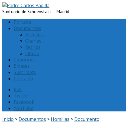
Santuario de Schoenstatt – Madrid
Portada
Documentos
Homilias
Charlas
Retiros
Libros
Canciones
Enlaces
Suscríbete
Contacto
RSS
Twitter
Facebook
YouTube
Inicio
>
Documentos
>
Homilias
>
Documento