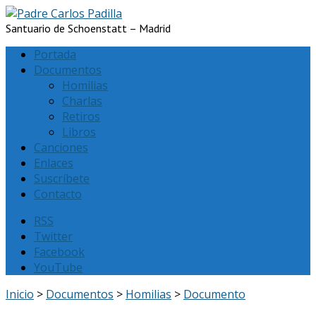
Santuario de Schoenstatt – Madrid
Portada
Documentos
Homilias
Charlas
Retiros
Libros
Canciones
Enlaces
Suscríbete
Contacto
RSS
Twitter
Facebook
YouTube
Inicio
>
Documentos
>
Homilias
>
Documento