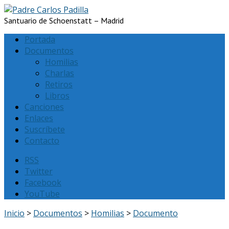
Santuario de Schoenstatt – Madrid
Portada
Documentos
Homilias
Charlas
Retiros
Libros
Canciones
Enlaces
Suscríbete
Contacto
RSS
Twitter
Facebook
YouTube
Inicio
>
Documentos
>
Homilias
>
Documento