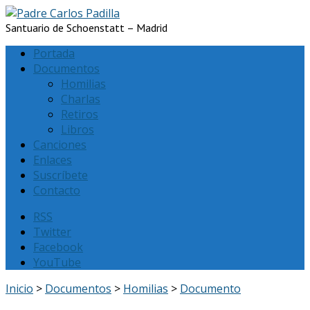
Santuario de Schoenstatt – Madrid
Portada
Documentos
Homilias
Charlas
Retiros
Libros
Canciones
Enlaces
Suscríbete
Contacto
RSS
Twitter
Facebook
YouTube
Inicio
>
Documentos
>
Homilias
>
Documento