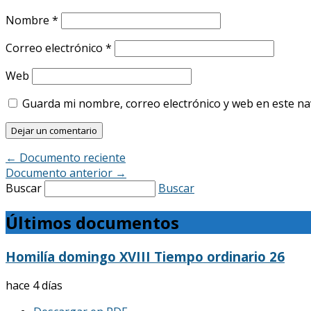
Nombre
*
Correo electrónico
*
Web
Guarda mi nombre, correo electrónico y web en este n
←
Documento reciente
Documento anterior
→
Buscar
Buscar
Últimos documentos
Homilía domingo XVIII Tiempo ordinario 26
hace 4 días