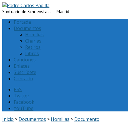
Santuario de Schoenstatt – Madrid
Portada
Documentos
Homilias
Charlas
Retiros
Libros
Canciones
Enlaces
Suscríbete
Contacto
RSS
Twitter
Facebook
YouTube
Inicio
>
Documentos
>
Homilias
>
Documento