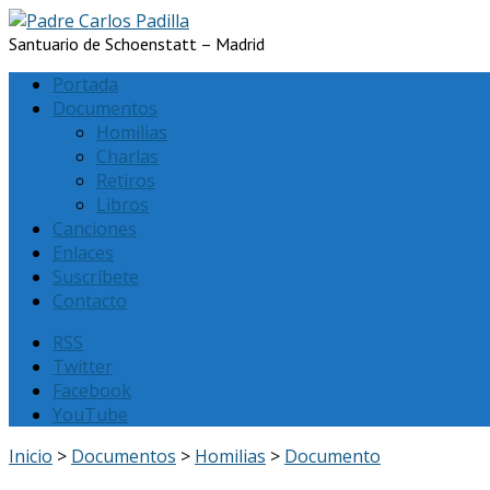
Santuario de Schoenstatt – Madrid
Portada
Documentos
Homilias
Charlas
Retiros
Libros
Canciones
Enlaces
Suscríbete
Contacto
RSS
Twitter
Facebook
YouTube
Inicio
>
Documentos
>
Homilias
>
Documento