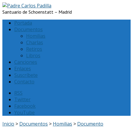
Santuario de Schoenstatt – Madrid
Portada
Documentos
Homilias
Charlas
Retiros
Libros
Canciones
Enlaces
Suscríbete
Contacto
RSS
Twitter
Facebook
YouTube
Inicio
>
Documentos
>
Homilias
>
Documento