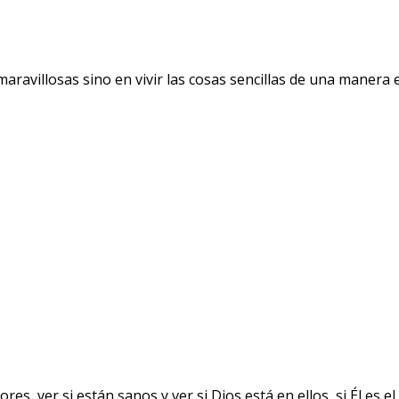
avillosas sino en vivir las cosas sencillas de una manera ext
ver si están sanos y ver si Dios está en ellos, si Él es el 