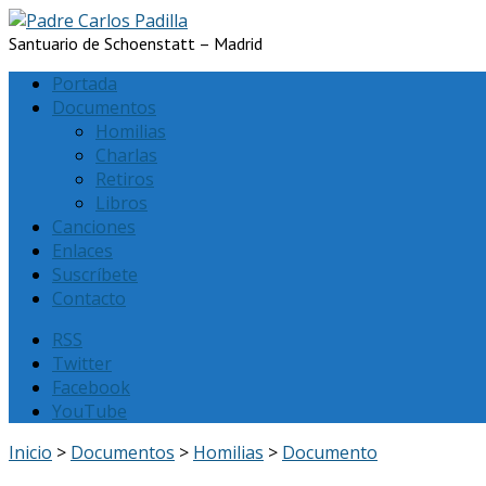
Santuario de Schoenstatt – Madrid
Portada
Documentos
Homilias
Charlas
Retiros
Libros
Canciones
Enlaces
Suscríbete
Contacto
RSS
Twitter
Facebook
YouTube
Inicio
>
Documentos
>
Homilias
>
Documento