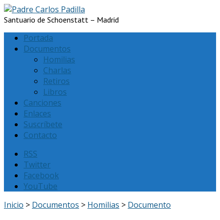
Santuario de Schoenstatt – Madrid
Portada
Documentos
Homilias
Charlas
Retiros
Libros
Canciones
Enlaces
Suscríbete
Contacto
RSS
Twitter
Facebook
YouTube
Inicio
>
Documentos
>
Homilias
>
Documento