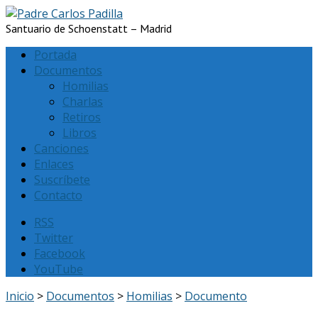
Santuario de Schoenstatt – Madrid
Portada
Documentos
Homilias
Charlas
Retiros
Libros
Canciones
Enlaces
Suscríbete
Contacto
RSS
Twitter
Facebook
YouTube
Inicio
>
Documentos
>
Homilias
>
Documento