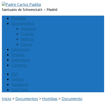
Santuario de Schoenstatt – Madrid
Portada
Documentos
Homilias
Charlas
Retiros
Libros
Canciones
Enlaces
Suscríbete
Contacto
RSS
Twitter
Facebook
YouTube
Inicio
>
Documentos
>
Homilias
>
Documento