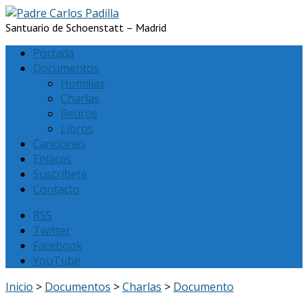
Santuario de Schoenstatt – Madrid
Portada
Documentos
Homilias
Charlas
Retiros
Libros
Canciones
Enlaces
Suscríbete
Contacto
RSS
Twitter
Facebook
YouTube
Inicio
>
Documentos
>
Charlas
>
Documento