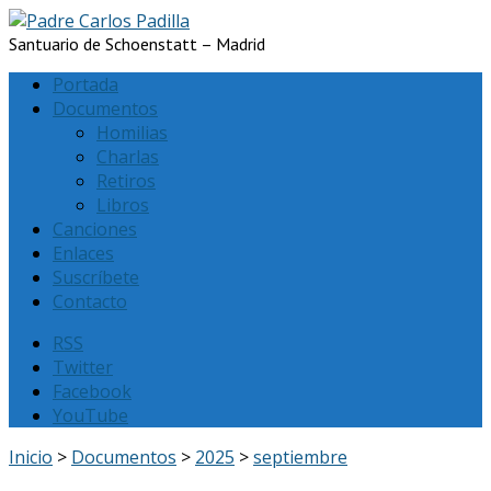
Santuario de Schoenstatt – Madrid
Portada
Documentos
Homilias
Charlas
Retiros
Libros
Canciones
Enlaces
Suscríbete
Contacto
RSS
Twitter
Facebook
YouTube
Inicio
>
Documentos
>
2025
>
septiembre