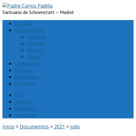
Santuario de Schoenstatt – Madrid
Portada
Documentos
Homilias
Charlas
Retiros
Libros
Canciones
Enlaces
Suscríbete
Contacto
RSS
Twitter
Facebook
YouTube
Inicio
>
Documentos
>
2021
>
julio