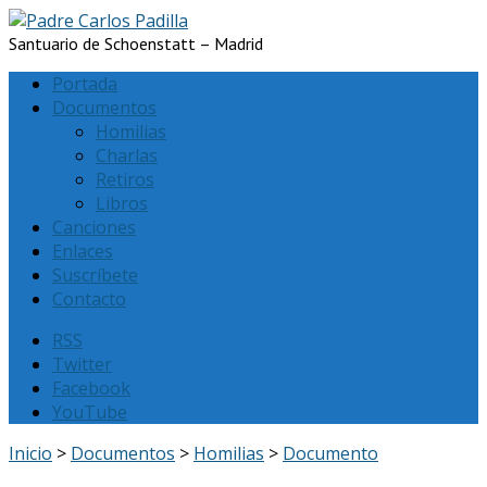
Santuario de Schoenstatt – Madrid
Portada
Documentos
Homilias
Charlas
Retiros
Libros
Canciones
Enlaces
Suscríbete
Contacto
RSS
Twitter
Facebook
YouTube
Inicio
>
Documentos
>
Homilias
>
Documento