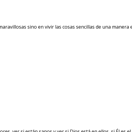
avillosas sino en vivir las cosas sencillas de una manera ext
ver si están sanos y ver si Dios está en ellos, si Él es el 