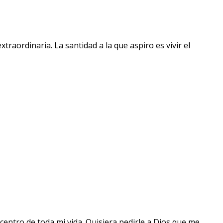
raordinaria. La santidad a la que aspiro es vivir el
centro de toda mi vida. Quisiera pedirle a Dios que me