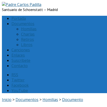
Santuario de Schoenstatt – Madrid
Portada
Documentos
Homilias
Charlas
Retiros
Libros
Canciones
Enlaces
Suscríbete
Contacto
RSS
Twitter
Facebook
YouTube
Inicio
>
Documentos
>
Homilias
>
Documento