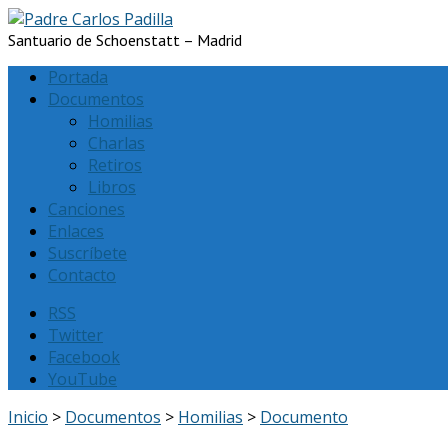
Santuario de Schoenstatt – Madrid
Portada
Documentos
Homilias
Charlas
Retiros
Libros
Canciones
Enlaces
Suscríbete
Contacto
RSS
Twitter
Facebook
YouTube
Inicio
>
Documentos
>
Homilias
>
Documento