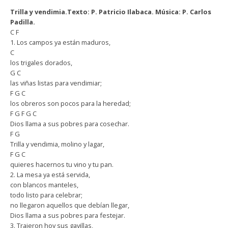
Trilla y vendimia.Texto: P. Patricio Ilabaca. Música: P. Carlos
Padilla.
C F
1. Los campos ya están maduros,
C
los trigales dorados,
G C
las viñas listas para vendimiar;
F G C
los obreros son pocos para la heredad;
F G F G C
Dios llama a sus pobres para cosechar.
F G
Trilla y vendimia, molino y lagar,
F G C
quieres hacernos tu vino y tu pan.
2. La mesa ya está servida,
con blancos manteles,
todo listo para celebrar;
no llegaron aquellos que debían llegar,
Dios llama a sus pobres para festejar.
3. Trajeron hoy sus gavillas,