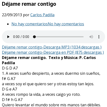
Déjame remar contigo
22/09/2013
por
Carlos Padilla
No hay comentarios
No hay comentarios
Déjame remar contigo-Descarga MP3 (1034 descargas )
Déjame remar contigo-Descarga en PDF (875 descargas )
Déjame remar contigo. Texto y Música: P. Carlos
Padilla
D G D A7
1. A veces sueño despierto, a veces duermo sin sueños,
f# G A7
a veces soy el que quiero ser y otras estoy tan lejos.
D G e A7
A veces rompo la vida, a veces caigo yo roto.
D f# h G A7
Quiero levantar el mundo sobre mis manos tan débiles.