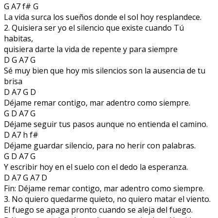
G A7 f# G
La vida surca los sueños donde el sol hoy resplandece.
2. Quisiera ser yo el silencio que existe cuando Tú
habitas,
quisiera darte la vida de repente y para siempre
D G A7 G
Sé muy bien que hoy mis silencios son la ausencia de tu
brisa
D A7 G D
Déjame remar contigo, mar adentro como siempre.
G D A7 G
Déjame seguir tus pasos aunque no entienda el camino.
D A7 h f#
Déjame guardar silencio, para no herir con palabras.
G D A7 G
Y escribir hoy en el suelo con el dedo la esperanza.
D A7 G A7 D
Fin: Déjame remar contigo, mar adentro como siempre.
3. No quiero quedarme quieto, no quiero matar el viento.
El fuego se apaga pronto cuando se aleja del fuego.