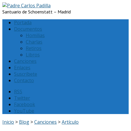
Santuario de Schoenstatt – Madrid
Portada
Documentos
Homilias
Charlas
Retiros
Libros
Canciones
Enlaces
Suscríbete
Contacto
RSS
Twitter
Facebook
YouTube
Inicio
>
Blog
>
Canciones
>
Artículo