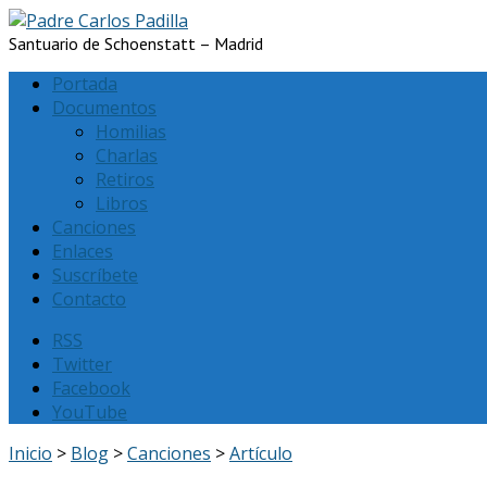
Santuario de Schoenstatt – Madrid
Portada
Documentos
Homilias
Charlas
Retiros
Libros
Canciones
Enlaces
Suscríbete
Contacto
RSS
Twitter
Facebook
YouTube
Inicio
>
Blog
>
Canciones
>
Artículo