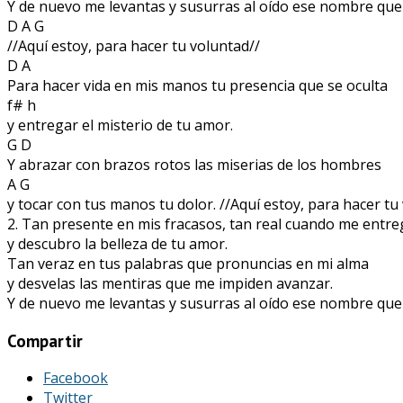
Y de nuevo me levantas y susurras al oído ese nombre que
D A G
//Aquí estoy, para hacer tu voluntad//
D A
Para hacer vida en mis manos tu presencia que se oculta
f# h
y entregar el misterio de tu amor.
G D
Y abrazar con brazos rotos las miserias de los hombres
A G
y tocar con tus manos tu dolor. //Aquí estoy, para hacer tu
2. Tan presente en mis fracasos, tan real cuando me entr
y descubro la belleza de tu amor.
Tan veraz en tus palabras que pronuncias en mi alma
y desvelas las mentiras que me impiden avanzar.
Y de nuevo me levantas y susurras al oído ese nombre que
Compartir
Facebook
Twitter