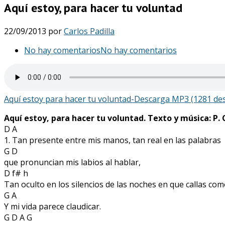
Aquí estoy, para hacer tu voluntad
22/09/2013
por
Carlos Padilla
No hay comentarios
No hay comentarios
Aquí estoy para hacer tu voluntad-Descarga MP3 (1281 de
Aquí estoy, para hacer tu voluntad. Texto y música: P. 
D A
1. Tan presente entre mis manos, tan real en las palabras
G D
que pronuncian mis labios al hablar,
D f# h
Tan oculto en los silencios de las noches en que callas co
G A
Y mi vida parece claudicar.
G D A G