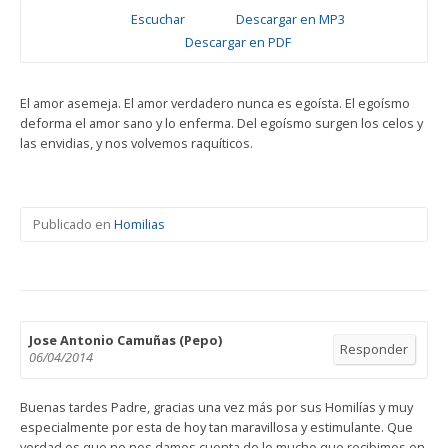
Escuchar
Descargar en MP3
Descargar en PDF
El amor asemeja. El amor verdadero nunca es egoísta. El egoísmo
deforma el amor sano y lo enferma. Del egoísmo surgen los celos y
las envidias, y nos volvemos raquíticos.
Publicado en
Homilias
Jose Antonio Camuñas (Pepo)
Responder
06/04/2014
Buenas tardes Padre, gracias una vez más por sus Homilías y muy
especialmente por esta de hoy tan maravillosa y estimulante. Que
verdad es que no nos damos cuenta de lo mucho que recibimos en