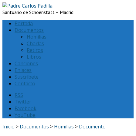
Santuario de Schoenstatt – Madrid
Portada
Documentos
Homilias
Charlas
Retiros
Libros
Canciones
Enlaces
Suscríbete
Contacto
RSS
Twitter
Facebook
YouTube
Inicio
>
Documentos
>
Homilias
>
Documento