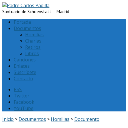
Santuario de Schoenstatt – Madrid
Portada
Documentos
Homilias
Charlas
Retiros
Libros
Canciones
Enlaces
Suscríbete
Contacto
RSS
Twitter
Facebook
YouTube
Inicio
>
Documentos
>
Homilias
>
Documento