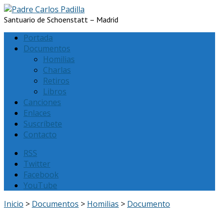
Santuario de Schoenstatt – Madrid
Portada
Documentos
Homilias
Charlas
Retiros
Libros
Canciones
Enlaces
Suscríbete
Contacto
RSS
Twitter
Facebook
YouTube
Inicio
>
Documentos
>
Homilias
>
Documento