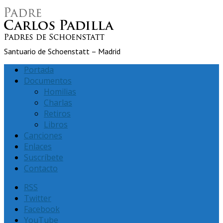
Santuario de Schoenstatt – Madrid
Portada
Documentos
Homilias
Charlas
Retiros
Libros
Canciones
Enlaces
Suscríbete
Contacto
RSS
Twitter
Facebook
YouTube