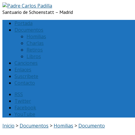
Santuario de Schoenstatt – Madrid
Portada
Documentos
Homilias
Charlas
Retiros
Libros
Canciones
Enlaces
Suscríbete
Contacto
RSS
Twitter
Facebook
YouTube
Inicio
>
Documentos
>
Homilias
>
Documento